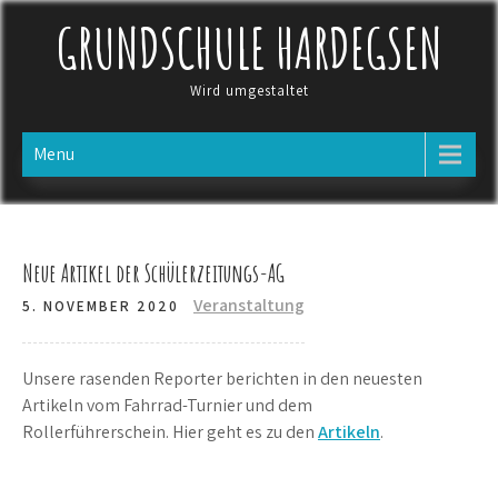
Skip
GRUNDSCHULE HARDEGSEN
to
content
Wird umgestaltet
Menu
Neue Artikel der Schülerzeitungs-AG
Veranstaltung
5. NOVEMBER 2020
Unsere rasenden Reporter berichten in den neuesten
Artikeln vom Fahrrad-Turnier und dem
Rollerführerschein. Hier geht es zu den
Artikeln
.