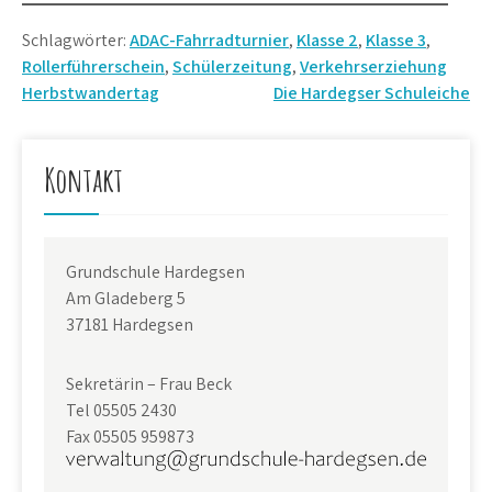
Schlagwörter:
ADAC-Fahrradturnier
,
Klasse 2
,
Klasse 3
,
Rollerführerschein
,
Schülerzeitung
,
Verkehrserziehung
Beitragsnavigation
Herbstwandertag
Die Hardegser Schuleiche
Kontakt
Grundschule Hardegsen
Am Gladeberg 5
37181 Hardegsen
Sekretärin – Frau Beck
Tel 05505 2430
Fax 05505 959873