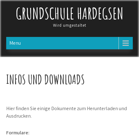
Skip
GRUNDSCHULE HARDEGSEN
to
content
Wird umgestaltet
Menu
INFOS UND DOWNLOADS
Hier finden Sie einige Dokumente zum Herunterladen und
Ausdrucken.
Formulare: