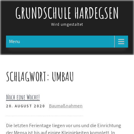
Skip
GRUNDSCHULE HARDEGSEN
to
content
Wird umgestaltet
Menu
SCHLAGWORT:
UMBAU
Noch eine Woche!
Baumaßnahmen
20. AUGUST 2020
Die letzten Ferientage liegen vor uns und die Einrichtung
der Mensa ist bis auf einige Kleinigkeiten komplett. In