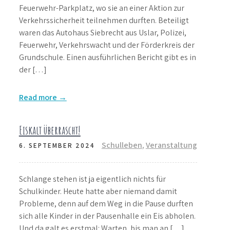
Feuerwehr-Parkplatz, wo sie an einer Aktion zur
Verkehrssicherheit teilnehmen durften. Beteiligt
waren das Autohaus Siebrecht aus Uslar, Polizei,
Feuerwehr, Verkehrswacht und der Förderkreis der
Grundschule. Einen ausführlichen Bericht gibt es in
der […]
Read more →
Eiskalt überrascht!
Schulleben
,
Veranstaltung
6. SEPTEMBER 2024
Schlange stehen ist ja eigentlich nichts für
Schulkinder. Heute hatte aber niemand damit
Probleme, denn auf dem Weg in die Pause durften
sich alle Kinder in der Pausenhalle ein Eis abholen.
Und da galt es erstmal: Warten, bis man an […]