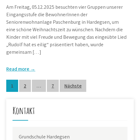
Am Freitag, 05.12.2025 besuchten vier Gruppen unserer
Eingangsstufe die BewohnerInnen der
Seniorenwohnanlage Paschenburg in Hardegsen, um
eine schöne Weihnachtszeit zu wünschen. Nachdem die
Kinder mit viel Freude und Bewegung das eingeübte Lied
„Rudolf hat es eilig“ präsentiert haben, wurde
gemeinsam […]
Read more →
Seitennummerierung
1
2
…
7
Nächste
der
Beiträge
Kontakt
Grundschule Hardegsen