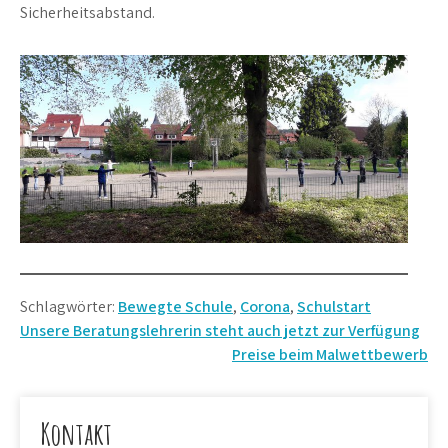
Sicherheitsabstand.
Schlagwörter:
Bewegte Schule
,
Corona
,
Schulstart
Beitragsnavigation
Unsere Beratungslehrerin steht auch jetzt zur Verfügung
Preise beim Malwettbewerb
Kontakt