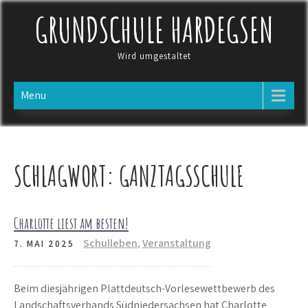
Skip
GRUNDSCHULE HARDEGSEN
to
content
Wird umgestaltet
Menu
SCHLAGWORT:
GANZTAGSSCHULE
Charlotte liest am besten!
Schulleben
,
Veranstaltung
7. MAI 2025
Beim diesjährigen Plattdeutsch-Vorlesewettbewerb des
Landschaftsverbands Südniedersachsen hat Charlotte