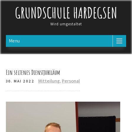
Skip
GRUNDSCHULE HARDEGSEN
to
content
Wird umgestaltet
Menu
Ein seltenes Dienstjubiläum
Mitteilung
,
Personal
30. MAI 2022