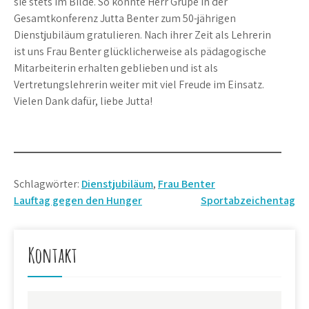
sie stets im Bilde. So konnte Herr Grupe in der
Gesamtkonferenz Jutta Benter zum 50-jährigen
Dienstjubiläum gratulieren. Nach ihrer Zeit als Lehrerin
ist uns Frau Benter glücklicherweise als pädagogische
Mitarbeiterin erhalten geblieben und ist als
Vertretungslehrerin weiter mit viel Freude im Einsatz.
Vielen Dank dafür, liebe Jutta!
Schlagwörter:
Dienstjubiläum
,
Frau Benter
Beitragsnavigation
Lauftag gegen den Hunger
Sportabzeichentag
Kontakt