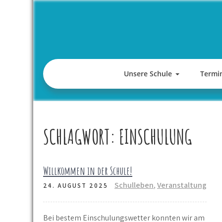
Skip
to
content
Unsere Schule
Termi
SCHLAGWORT:
EINSCHULUNG
Willkommen in der Schule!
Schulleben
,
Veranstaltung
24. AUGUST 2025
Bei bestem Einschulungswetter konnten wir am