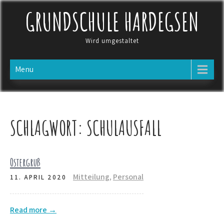
Skip
GRUNDSCHULE HARDEGSEN
to
content
Wird umgestaltet
Menu
SCHLAGWORT:
SCHULAUSFALL
Ostergruß
Mitteilung
,
Personal
11. APRIL 2020
Read more →