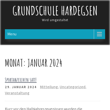
Skip
GRUNDSCHULE HARDEGSEN
to
content
Wird umgestaltet
Menu
MONAT:
JANUAR 2024
Sportabzeichen satt!
Mitteilung
,
Uncategorized
,
29. JANUAR 2024
Veranstaltung
Kurz vor den Halbjahreszeugnissen wurden die