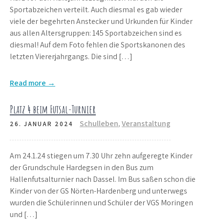
Sportabzeichen verteilt. Auch diesmal es gab wieder
viele der begehrten Anstecker und Urkunden für Kinder
aus allen Altersgruppen: 145 Sportabzeichen sind es
diesmal! Auf dem Foto fehlen die Sportskanonen des
letzten Viererjahrgangs. Die sind […]
Read more →
Platz 4 beim Futsal-Turnier
Schulleben
,
Veranstaltung
26. JANUAR 2024
Am 24.1.24 stiegen um 7.30 Uhr zehn aufgeregte Kinder
der Grundschule Hardegsen in den Bus zum
Hallenfutsalturnier nach Dassel. Im Bus saßen schon die
Kinder von der GS Nörten-Hardenberg und unterwegs
wurden die Schülerinnen und Schüler der VGS Moringen
und […]