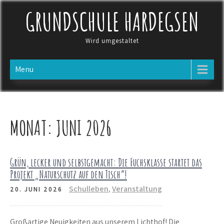
Skip
GRUNDSCHULE HARDEGSEN
to
content
Wird umgestaltet
Menu
MONAT:
JUNI 2026
Grün, lecker und selbstgemacht: Die Fuchsklasse startet das
Projekt „Naturschutz auf den Tisch“!
Schulleben
,
Veranstaltung
20. JUNI 2026
Großartige Neuigkeiten aus unserem Lichthof! Die