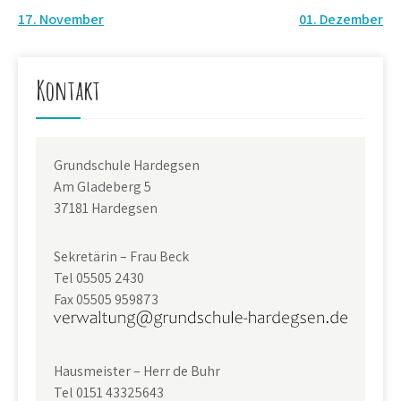
Beitragsnavigation
17. November
01. Dezember
Kontakt
Grundschule Hardegsen
Am Gladeberg 5
37181 Hardegsen
Sekretärin – Frau Beck
Tel 05505 2430
Fax 05505 959873
Hausmeister – Herr de Buhr
Tel 0151 43325643