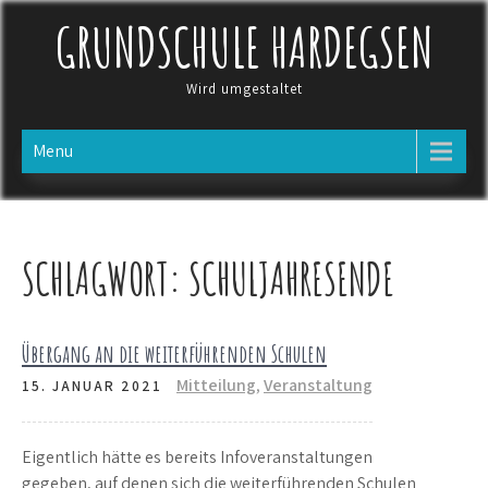
Skip
GRUNDSCHULE HARDEGSEN
to
content
Wird umgestaltet
Menu
SCHLAGWORT:
SCHULJAHRESENDE
Übergang an die weiterführenden Schulen
Mitteilung
,
Veranstaltung
15. JANUAR 2021
Eigentlich hätte es bereits Infoveranstaltungen
gegeben, auf denen sich die weiterführenden Schulen