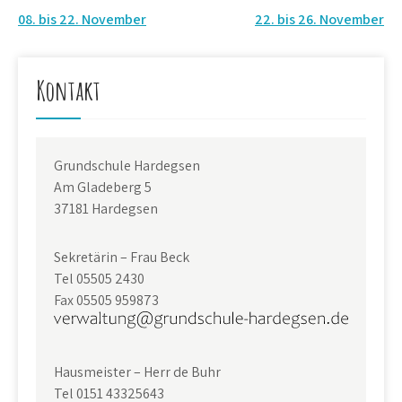
Beitragsnavigation
08. bis 22. November
22. bis 26. November
Kontakt
Grundschule Hardegsen
Am Gladeberg 5
37181 Hardegsen
Sekretärin – Frau Beck
Tel 05505 2430
Fax 05505 959873
Hausmeister – Herr de Buhr
Tel 0151 43325643