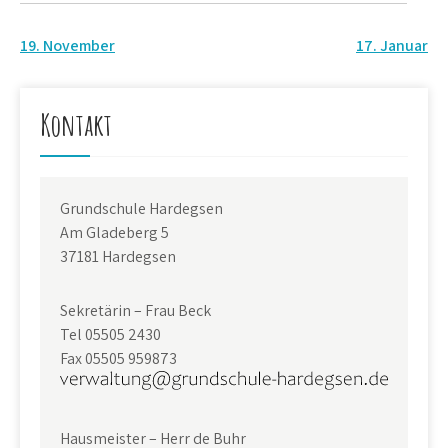
Beitragsnavigation
19. November
17. Januar
Kontakt
Grundschule Hardegsen
Am Gladeberg 5
37181 Hardegsen
Sekretärin – Frau Beck
Tel 05505 2430
Fax 05505 959873
Hausmeister – Herr de Buhr